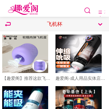
飞机杯
【趣爱阁】推荐这款飞机蛋派蒂菈[PRETTY LOVE]，医用级硅胶材质正品保障，安心享受。
趣爱阁-成人用品实体店飞机杯：仙境冒险家飞机杯飞机杯