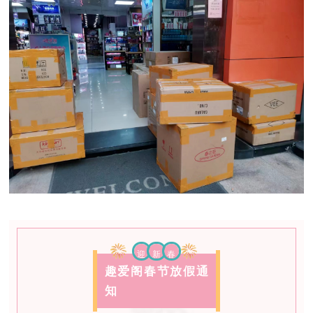
迎
新
春
趣爱阁春节放假通
知